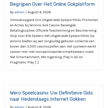
Begrijpen Over Het Online Gokplatform
By
admin
|
August 6, 2026
Inhoudsopgave Ons Uitgebreide Spelportfolio Promoties
en Acties bij Winorio Gok Casino Beveiligde
Betalingsopties Officiële Toestemming en Bescherming
Hulp voor Alle Spelers Het Uitgebreide Spelportfolio Op
winorio bieden wij een zorgvuldig gekozen collectie van
boven dan 3.000 casinospellen aan. Het systeem werkt
samen met met vooraanstaande ontwikkelaars zoals
Net Entertainment, Microgaming, Play’n GO en
Pragmatic Play […]
Wero Speelcasino: Uw Definitieve Gids
naar Hedendaags Internet Gokken
By
admin
|
August 6, 2026