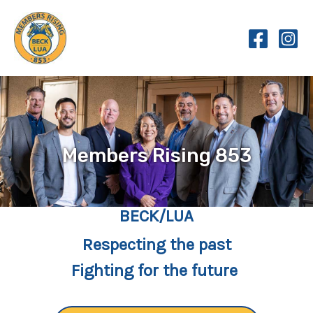
Skip
to
content
Members Rising 853
BECK/LUA
Respecting the past
Fighting for the future