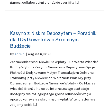
games, collaborating alongside over fifty […]
Kasyno z Niskim Depozytem – Poradnik
dla Użytkowników o Skromnym
Budżecie
By
admin
|
August 6, 2026
Zestawienie treści Niewielkie Wpłaty – Co Warto Wiedzieć
Profity Wyboru Kasyn z Niewielkimi Depozytami Opcje
Płatności Dedykowane Małym Transakcjom Ochrona
Transakcji przy Niewielkich Wpłatach Plan Gry przy
Ograniczonym Budżecie Niewielkie Wpłaty – Co Musisz
Wiedzieć Branża hazardu internetowego stał staje
dostępny dla rozleglejszego grona odbiorców dzięki
opcji dokonywania skromnych wpłat. W tej platformie
zdajemy sobie […]