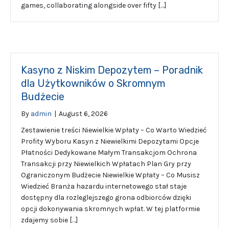
games, collaborating alongside over fifty […]
Kasyno z Niskim Depozytem – Poradnik
dla Użytkowników o Skromnym
Budżecie
By
admin
|
August 6, 2026
Zestawienie treści Niewielkie Wpłaty – Co Warto Wiedzieć
Profity Wyboru Kasyn z Niewielkimi Depozytami Opcje
Płatności Dedykowane Małym Transakcjom Ochrona
Transakcji przy Niewielkich Wpłatach Plan Gry przy
Ograniczonym Budżecie Niewielkie Wpłaty – Co Musisz
Wiedzieć Branża hazardu internetowego stał staje
dostępny dla rozleglejszego grona odbiorców dzięki
opcji dokonywania skromnych wpłat. W tej platformie
zdajemy sobie […]