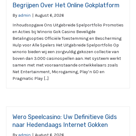
Begrijpen Over Het Online Gokplatform
By
admin
|
August 6, 2026
Inhoudsopgave Ons Uitgebreide Spelportfolio Promoties
en Acties bij Winorio Gok Casino Beveiligde
Betalingsopties Officiële Toestemming en Bescherming
Hulp voor Alle Spelers Het Uitgebreide Spelportfolio Op
winorio bieden wij een zorgvuldig gekozen collectie van
boven dan 3.000 casinospellen aan. Het systeem werkt
samen met met vooraanstaande ontwikkelaars zoals
Net Entertainment, Microgaming, Play’n GO en
Pragmatic Play […]
Wero Speelcasino: Uw Definitieve Gids
naar Hedendaags Internet Gokken
By
admin
|
August 6, 2026