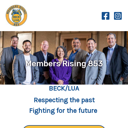
Skip
to
content
Members Rising 853
BECK/LUA
Respecting the past
Fighting for the future