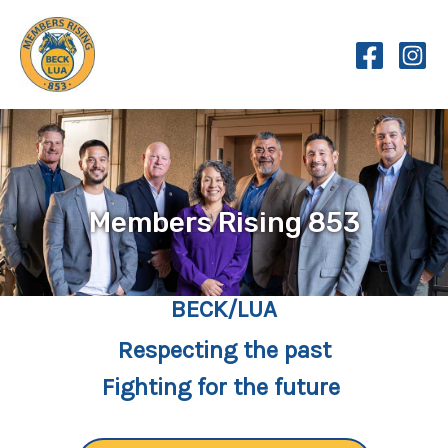
Skip
to
content
Members Rising 853
BECK/LUA
Respecting the past
Fighting for the future