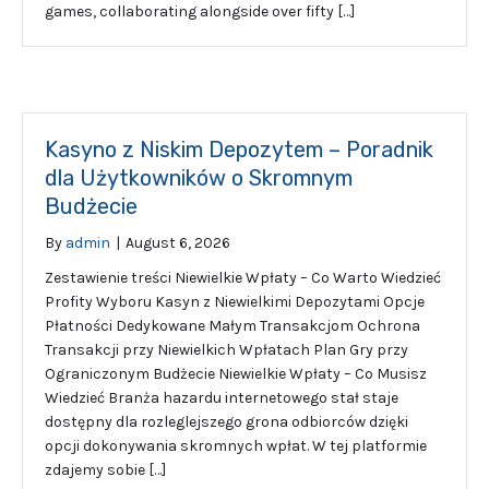
games, collaborating alongside over fifty […]
Kasyno z Niskim Depozytem – Poradnik
dla Użytkowników o Skromnym
Budżecie
By
admin
|
August 6, 2026
Zestawienie treści Niewielkie Wpłaty – Co Warto Wiedzieć
Profity Wyboru Kasyn z Niewielkimi Depozytami Opcje
Płatności Dedykowane Małym Transakcjom Ochrona
Transakcji przy Niewielkich Wpłatach Plan Gry przy
Ograniczonym Budżecie Niewielkie Wpłaty – Co Musisz
Wiedzieć Branża hazardu internetowego stał staje
dostępny dla rozleglejszego grona odbiorców dzięki
opcji dokonywania skromnych wpłat. W tej platformie
zdajemy sobie […]