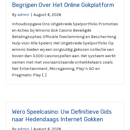
Begrijpen Over Het Online Gokplatform
By
admin
|
August 6, 2026
Inhoudsopgave Ons Uitgebreide Spelportfolio Promoties
en Acties bij Winorio Gok Casino Beveiligde
Betalingsopties Officiële Toestemming en Bescherming
Hulp voor Alle Spelers Het Uitgebreide Spelportfolio Op
winorio bieden wij een zorgvuldig gekozen collectie van
boven dan 3.000 casinospellen aan. Het systeem werkt
samen met met vooraanstaande ontwikkelaars zoals
Net Entertainment, Microgaming, Play’n GO en
Pragmatic Play […]
Wero Speelcasino: Uw Definitieve Gids
naar Hedendaags Internet Gokken
By
admin
|
August 6, 2026