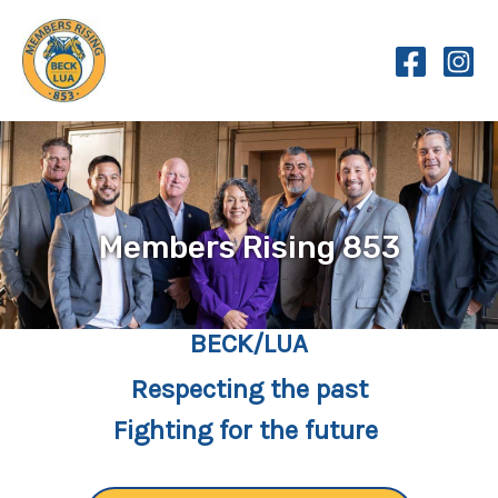
Skip
to
content
Members Rising 853
BECK/LUA
Respecting the past
Fighting for the future