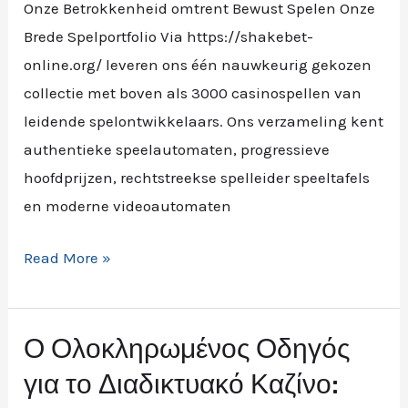
Onze Betrokkenheid omtrent Bewust Spelen Onze
Brede Spelportfolio Via https://shakebet-
online.org/ leveren ons één nauwkeurig gekozen
collectie met boven als 3000 casinospellen van
leidende spelontwikkelaars. Ons verzameling kent
authentieke speelautomaten, progressieve
hoofdprijzen, rechtstreekse spelleider speeltafels
en moderne videoautomaten
Shake
Read More »
Wager:
Jouw
Ultieme
Ο Ολοκληρωμένος Οδηγός
Bestemming
για το Διαδικτυακό Καζίνο:
voor