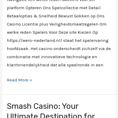
Online
platform Opteren Ons Spelcollectie met Detail
Gokplatform
Betaalopties & Snelheid Bewust Gokken op Ons
Casino Licentie plus Veiligheidsmaatregelen Om
welke reden Spelers Voor Deze site Kiezen Op
https://wero-nederland.nl/ staat het spelervaring
hoofdzaak. Het casino onderscheidt zichzelf via de
combinatie met innovatieve technologie en
klantvriendelijkheid dat alle speelronde in een
Wero
Read More »
Speelcasino:
Uw
Definitieve
Smash Casino: Your
Gids
Ultimate Destination for