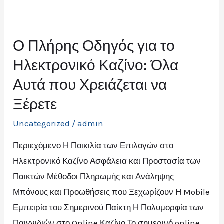
Ολοκληρωμένος
Οδηγός
για
Ο Πλήρης Οδηγός για το
το
Ηλεκτρονικό Καζίνο: Όλα
Διαδικτυακό
Αυτά που Χρειάζεται να
Καζίνο:
Ξέρετε
Όλα
Αυτά
Uncategorized
/
admin
που
Περιεχόμενο Η Ποικιλία των Επιλογών στο
Οφείλετε
Ηλεκτρονικό Καζίνο Ασφάλεια και Προστασία των
να
Παικτών Μέθοδοι Πληρωμής και Ανάληψης
Γνωρίσετε
Μπόνους και Προωθήσεις που Ξεχωρίζουν Η Mobile
Εμπειρία του Σημερινού Παίκτη Η Πολυμορφία των
Παιγνιδιών στο Online Καζίνο Το σημερινό online