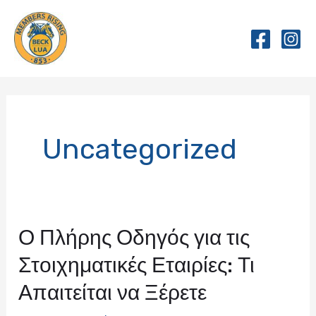
Skip
to
content
Uncategorized
Ο Πλήρης Οδηγός για τις
Στοιχηματικές Εταιρίες: Τι
Απαιτείται να Ξέρετε