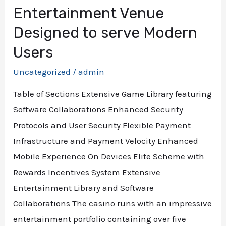
Viking-
Entertainment Venue
Themed
Designed to serve Modern
Gambling
Excellence
Users
Uncategorized
/
admin
Table of Sections Extensive Game Library featuring
Software Collaborations Enhanced Security
Protocols and User Security Flexible Payment
Infrastructure and Payment Velocity Enhanced
Mobile Experience On Devices Elite Scheme with
Rewards Incentives System Extensive
Entertainment Library and Software
Collaborations The casino runs with an impressive
entertainment portfolio containing over five