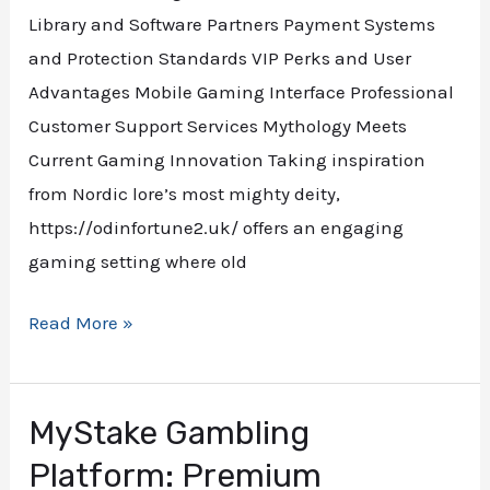
Χρειάζεται
Library and Software Partners Payment Systems
να
and Protection Standards VIP Perks and User
Ξέρετε
Advantages Mobile Gaming Interface Professional
Customer Support Services Mythology Meets
Current Gaming Innovation Taking inspiration
from Nordic lore’s most mighty deity,
https://odinfortune2.uk/ offers an engaging
gaming setting where old
Odin’s
Read More »
Fortune:
The
Gateway
MyStake Gambling
to
Platform: Premium