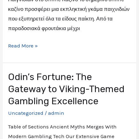
καζίνο προσφέρει μια εκπληκτική γκάμα παιχνιδιών
που εξυπηρετεί όλα τα είδους παίκτη. Από τα
παραδοσιακά φρουτάκια μέχρι
Ο
Read More »
Πλήρης
Οδηγός
για
Odin’s Fortune: The
το
Gateway to Viking-Themed
Ηλεκτρονικό
Gambling Excellence
Καζίνο:
Όλα
Uncategorized
/
admin
Αυτά
Table of Sections Ancient Myths Merges With
που
Modern Gambling Tech Our Extensive Game