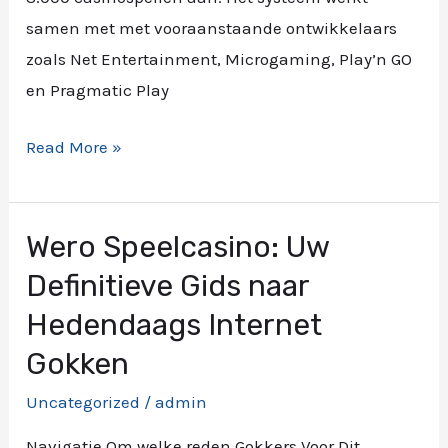
samen met met vooraanstaande ontwikkelaars
zoals Net Entertainment, Microgaming, Play’n GO
en Pragmatic Play
Winorio
Read More »
Gok
Casino:
Alles
Wero Speelcasino: Uw
Wat
Definitieve Gids naar
Je
Hedendaags Internet
Moet
Gokken
Begrijpen
Over
Uncategorized
/
admin
Het
Navigatie Om welke reden Gokkers Voor Dit